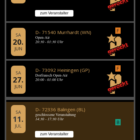
zum Veranstalter
F
D- 71540 Murrhardt (WN)
SA
Open-Air
20.
20:30 - 01:30 Uhr
JUN
F
D- 73092 Heiningen (GP)
SA
Dorfrausch Open-Air
27.
20:00 - 01:00 Uhr
JUN
D- 72336 Balingen (BL)
SA
geschlossene Veranstaltung
11.
14:30 - 17:30 Uhr
B
JUL
zum Veranstalter