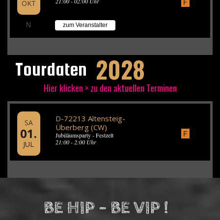
F
21:00 - 02:00 Uhr
OKT
N
zum Veranstalter
2028
Tourdaten
Hier klicken > zu den aktuellen Terminen
D-72213 Altensteig-
SA
Überberg (CW)
01.
F
Jubiläumsparty - Festzelt
21:00 - 2:00 Uhr
JUL
BE HIP - BE VIP !