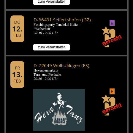
zum Veranstalter
D-86491 Seifertshofen (GZ)
DO
B
Faschingsparty Tanzlokal Keller
12.
"Weiberball"
20:30 - 2.00 Uhr
FEB
zum Veranstalter
D-72649 Wolfschlugen (ES)
FR
Hexenbannertanz
13.
Turn- und Festhalle
20:30 - 2.00 Uhr
FEB
F