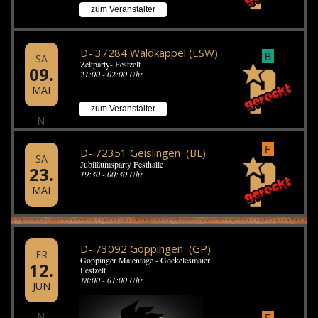
zum Veranstalter
D- 37284 Waldkappel (ESW)
B
SA
Zeltparty- Festzelt
09.
21:00 - 02:00 Uhr
MAI
zum Veranstalter
N
F
D- 72351 Geislingen (BL)
SA
Jubiläumsparty Festhalle
23.
19:30 - 00:30 Uhr
MAI
D- 73092 Göppingen (GP)
FR
Göppinger Maientage - Göckelesmaier
12.
Festzelt
18:00 - 01:00 Uhr
JUN
N
F