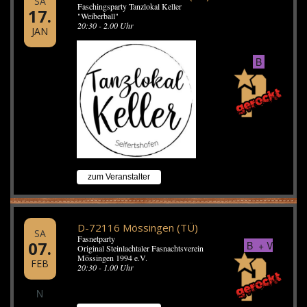
SA
Faschingsparty Tanzlokal Keller
17.
"Weiberball"
20:30 - 2.00 Uhr
JAN
B
zum Veranstalter
D-72116 Mössingen (TÜ)
SA
Fasnetparty
07.
B + V
Original Steinlachtaler Fasnachtsverein
Mössingen 1994 e.V.
FEB
20:30 - 1.00 Uhr
N