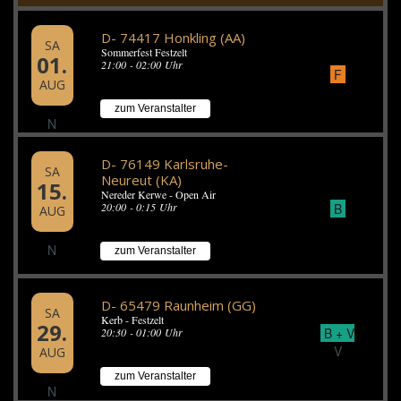
D- 74417 Honkling (AA)
SA
Sommerfest Festzelt
01.
21:00 - 02:00 Uhr
F
AUG
zum Veranstalter
N
D- 76149 Karlsruhe-
SA
Neureut (KA)
15.
Nereder Kerwe - Open Air
B
20:00 - 0:15 Uhr
AUG
N
zum Veranstalter
D- 65479 Raunheim (GG)
SA
Kerb - Festzelt
29.
B + V
20:30 - 01:00 Uhr
V
AUG
zum Veranstalter
N