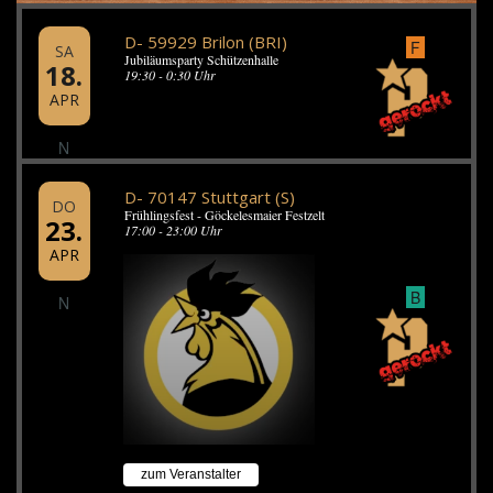
D- 59929 Brilon (BRI)
F
SA
Jubiläumsparty Schützenhalle
18.
19:30 - 0:30 Uhr
APR
N
D- 70147 Stuttgart (S)
DO
Frühlingsfest - Göckelesmaier Festzelt
23.
17:00 - 23:00 Uhr
APR
B
N
zum Veranstalter