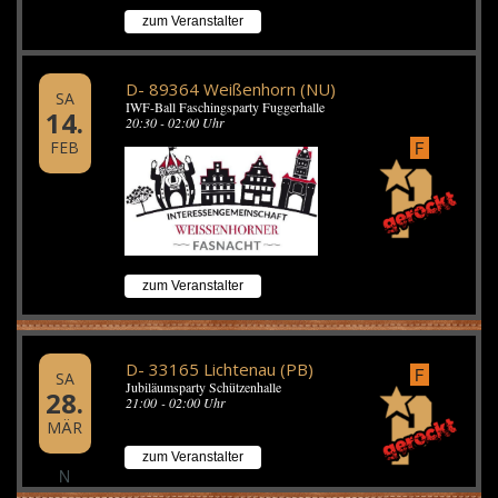
zum Veranstalter
D- 89364 Weißenhorn (NU)
SA
IWF-Ball Faschingsparty Fuggerhalle
14.
20:30 - 02:00 Uhr
FEB
F
zum Veranstalter
D- 33165 Lichtenau (PB)
F
SA
Jubiläumsparty Schützenhalle
28.
21:00 - 02:00 Uhr
MÄR
zum Veranstalter
N