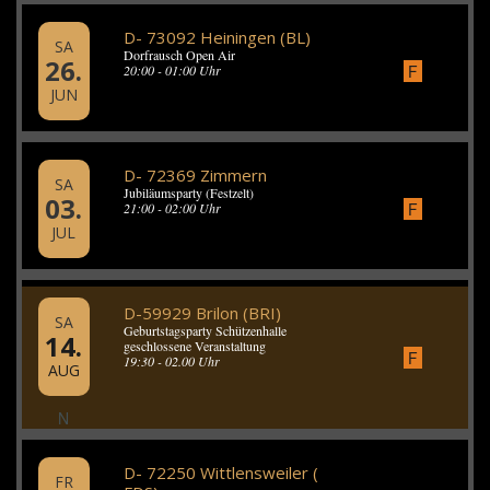
D- 73092 Heiningen (BL)
SA
Dorfrausch Open Air
26.
F
20:00 - 01:00 Uhr
JUN
D- 72369 Zimmern
SA
Jubiläumsparty (Festzelt)
03.
F
21:00 - 02:00 Uhr
JUL
D-59929 Brilon (BRI)
SA
Geburtstagsparty Schützenhalle
14.
geschlossene Veranstaltung
F
19:30 - 02.00 Uhr
AUG
N
D- 72250 Wittlensweiler (
FR