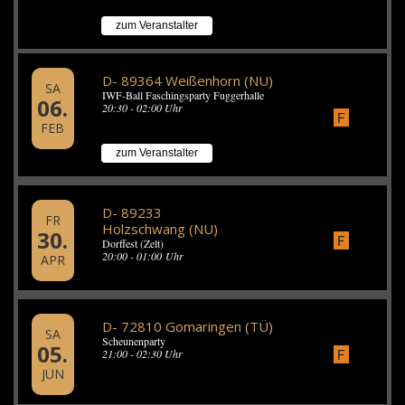
zum Veranstalter
D- 89364 Weißenhorn (NU)
SA
IWF-Ball Faschingsparty Fuggerhalle
06.
20:30 - 02:00 Uhr
F
FEB
zum Veranstalter
D- 89233
FR
Holzschwang (NU)
30.
F
Dorffest (Zelt)
20:00 - 01:00 Uhr
APR
D- 72810 Gomaringen (TÜ)
SA
Scheunenparty
05.
F
21:00 - 02:30 Uhr
JUN