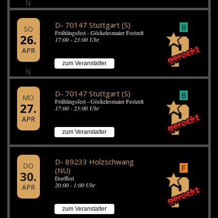
N
D- 70147 Stuttgart (S)
B
SO
Frühlingsfest - Göckelesmaier Festzelt
26.
17:00 - 23:00 Uhr
APR
zum Veranstalter
N
D- 70147 Stuttgart (S)
B
MO
Frühlingsfest - Göckelesmaier Festzelt
27.
17:00 - 23:00 Uhr
APR
zum Veranstalter
D- 89233 Holzschwang
DO
F
(NU)
30.
Dorffest
20:00 - 1:00 Uhr
APR
zum Veranstalter