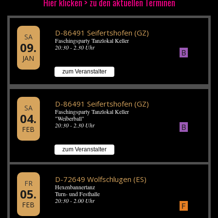
Hier klicken > zu den aktuellen Terminen
D-86491 Seifertshofen (GZ)
SA
Faschingsparty Tanzlokal Keller
09.
20:30 - 2.30 Uhr
B
JAN
zum Veranstalter
D-86491 Seifertshofen (GZ)
SA
Faschingsparty Tanzlokal Keller
04.
"Weiberball"
20:30 - 2.30 Uhr
B
FEB
zum Veranstalter
D-72649 Wolfschlugen (ES)
FR
Hexenbannertanz
05.
Turn- und Festhalle
20:30 - 2.00 Uhr
FEB
F